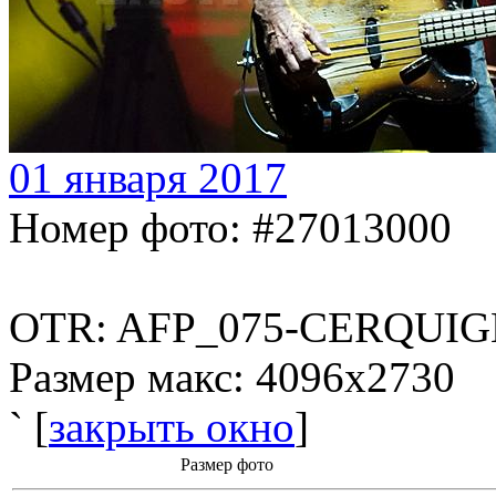
01 января 2017
Номер фото: #27013000
OTR: AFP_075-CERQUIG
Размер макс: 4096x2730
` [
закрыть окно
]
Размер фото