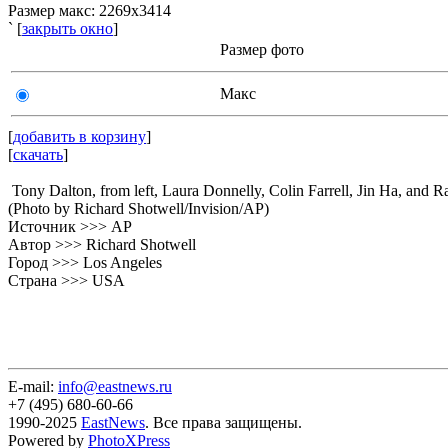
Размер макс: 2269x3414
` [
закрыть окно
]
Размер фото
Макс
[
добавить в корзину
]
[
скачать
]
Tony Dalton, from left, Laura Donnelly, Colin Farrell, Jin Ha, and
(Photo by Richard Shotwell/Invision/AP)
Источник >>> AP
Автор >>> Richard Shotwell
Город >>> Los Angeles
Страна >>> USA
E-mail:
info@eastnews.ru
+7 (495) 680-60-66
1990-2025
EastNews
. Все права защищены.
Powered by
PhotoXPress