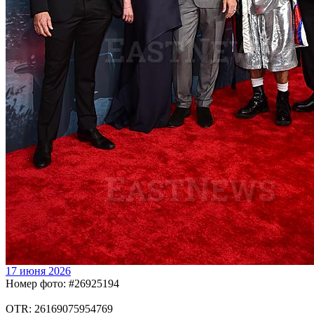
17 июня 2026
Номер фото: #26925194
OTR: 26169075954769