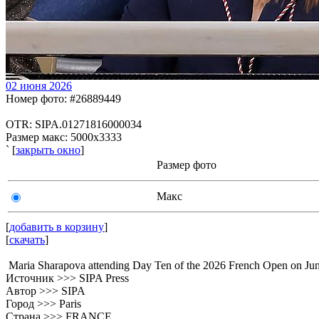
02 июня 2026
Номер фото: #26889449
OTR: SIPA.01271816000034
Размер макс: 5000x3333
` [
закрыть окно
]
Размер фото
Макс
[
добавить в корзину
]
[
скачать
]
Maria Sharapova attending Day Ten of the 2026 French Open on
Источник >>> SIPA Press
Автор >>> SIPA
Город >>> Paris
Страна >>> FRANCE