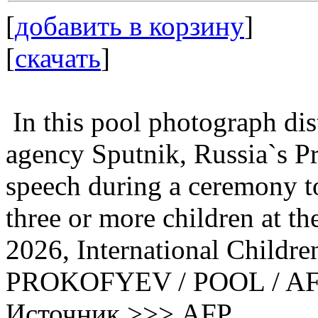
[
добавить в корзину
]
[
скачать
]
In this pool photograph dis
agency Sputnik, Russia`s Pr
speech during a ceremony to
three or more children at t
2026, International Childre
PROKOFYEV / POOL / AF
Источник >>> AFP