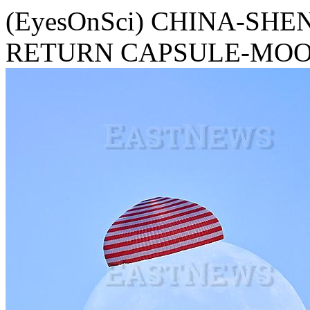
(EyesOnSci) CHINA-SHE
RETURN CAPSULE-MOO