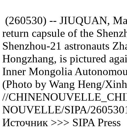
(260530) -- JIUQUAN, May
return capsule of the Shenz
Shenzhou-21 astronauts Zh
Hongzhang, is pictured aga
Inner Mongolia Autonomou
(Photo by Wang Heng/Xinhu
//CHINENOUVELLE_CHI
NOUVELLE/SIPA/260530
Источник >>> SIPA Press