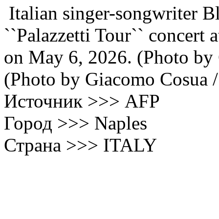
Italian singer-songwriter B
``Palazzetti Tour`` concert 
on May 6, 2026. (Photo b
(Photo by Giacomo Cosua /
Источник >>> AFP
Город >>> Naples
Страна >>> ITALY