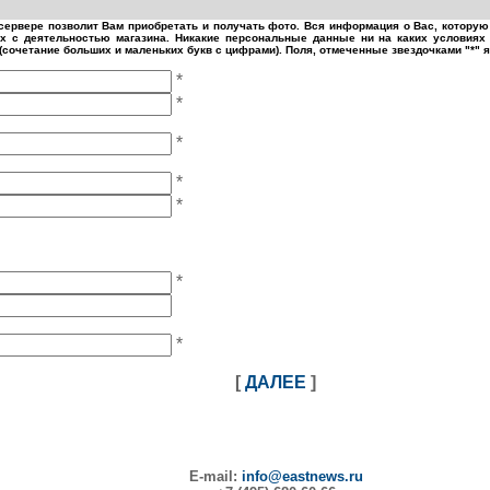
ервере позволит Вам приобретать и получать фото. Вся информация о Вас, которую
 с деятельностью магазина. Никакие персональные данные ни на каких условиях 
(сочетание больших и маленьких букв с цифрами). Поля, отмеченные звездочками "*"
*
*
*
*
*
*
*
[
ДАЛЕЕ
]
E-mail:
info@eastnews.ru