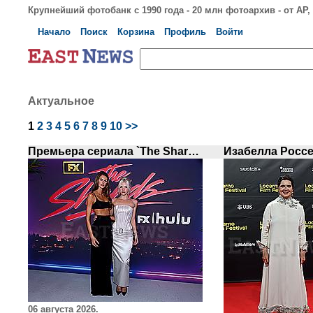
Крупнейший фотобанк с 1990 года - 20 млн фотоархив - от AP, S
Начало
Поиск
Корзина
Профиль
Войти
Актуальное
1
2
3
4
5
6
7
8
9
10
>>
Премьера сериала `The Shards`
06 августа 2026.