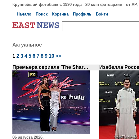
Крупнейший фотобанк с 1990 года - 20 млн фотоархив - от AP, S
Начало
Поиск
Корзина
Профиль
Войти
Актуальное
1
2
3
4
5
6
7
8
9
10
>>
Премьера сериала `The Shards`
06 августа 2026.